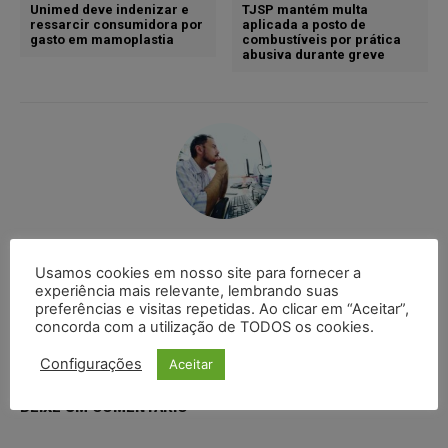
Unimed deve indenizar e
TJSP mantém multa
ressarcir consumidora por
aplicada a posto de
gasto em mamoplastia
combustíveis por prática
abusiva durante greve
Ricardo Krusty
Usamos cookies em nosso site para fornecer a
Comunicador social com formação em jornalismo e
experiência mais relevante, lembrando suas
radialismo, pós-graduado em cinema pela
preferências e visitas repetidas. Ao clicar em “Aceitar”,
Universidade Federal do Rio Grande do Norte (UFRN).
concorda com a utilização de TODOS os cookies.
Configurações
Aceitar
DEIXE UM COMENTÁRIO