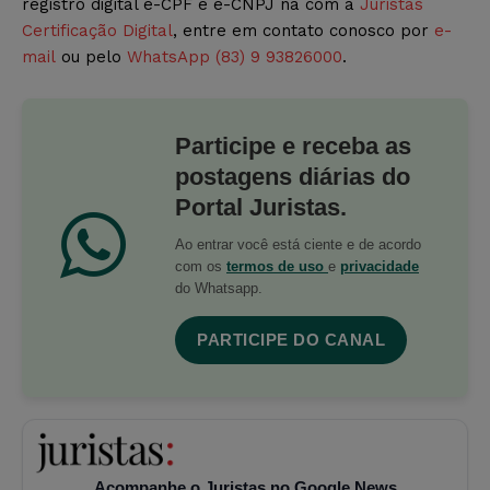
registro digital e-CPF e e-CNPJ na com a
Juristas
Certificação Digital
, entre em contato conosco por
e-
mail
ou pelo
WhatsApp (83) 9 93826000
.
Participe e receba as
postagens diárias do
Portal Juristas.
Ao entrar você está ciente e de acordo
com os
termos de uso
e
privacidade
do Whatsapp.
PARTICIPE DO CANAL
Acompanhe o Juristas no Google News