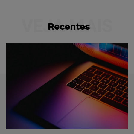
VEJA MAIS
Recentes