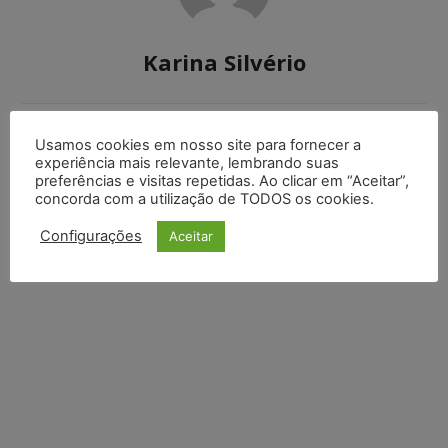
Karina Silvério
Usamos cookies em nosso site para fornecer a
DEIXE UM COMENTÁRIO
experiência mais relevante, lembrando suas
preferências e visitas repetidas. Ao clicar em “Aceitar”,
concorda com a utilização de TODOS os cookies.
Default Comments (0)
Facebook Comments
Disqus Comments
Configurações
Aceitar