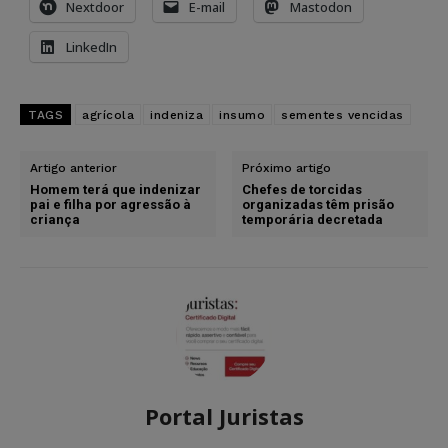
Nextdoor
E-mail
Mastodon
LinkedIn
TAGS
agrícola
indeniza
insumo
sementes vencidas
Artigo anterior
Próximo artigo
Homem terá que indenizar
Chefes de torcidas
pai e filha por agressão à
organizadas têm prisão
criança
temporária decretada
Portal Juristas