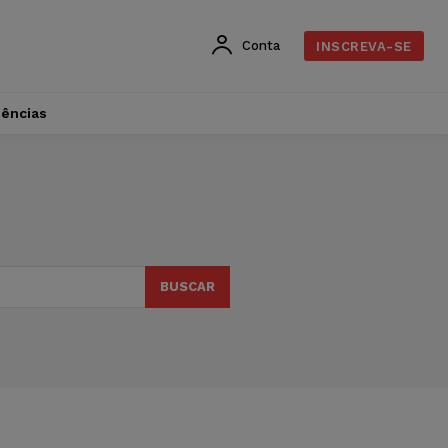
Conta
INSCREVA-SE
dências
BUSCAR