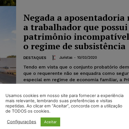
Negada a aposentadoria 
a trabalhador que possui
patrimônio incompatíve
o regime de subsistência
Juristas
-
10/03/2020
DESTAQUES
Tendo em vista que o conjunto probatório de
que o requerente não se enquadra como segu
especial em regime de economia familiar, a Pr
Turma do TRF1 deu provimento ao recurso de 
do INSS...
Usamos cookies em nosso site para fornecer a experiência
mais relevante, lembrando suas preferências e visitas
repetidas. Ao clicar em “Aceitar”, concorda com a utilização
de TODOS os cookies.
Cortador de cana conseg
Configurações
Aceitar