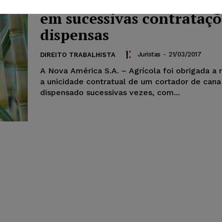
reconhecimento de unic
em sucessivas contrataçõ
dispensas
Juristas
-
21/03/2017
DIREITO TRABALHISTA
A Nova América S.A. – Agrícola foi obrigada a
a unicidade contratual de um cortador de cana
dispensado sucessivas vezes, com...