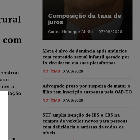
Composição da taxa de
rural
juros
Carlos Henrique Abrão
-
07/08/2026
l com
Meta é alvo de denúncia após anúncios
com conteúdo sexual infantil gerado por
IA circularem em suas plataformas
NOTÍCIAS
07/08/2026
monstrou
rado
Advogado preso por suspeita de matar o
imeira
filho tem inscrição suspensa pela OAB-TO
apelação
NOTÍCIAS
07/08/2026
STF amplia isenção de IBS e CBS na
compra de veículos novos para pessoas
com deficiência e autistas de todos os
ue
níveis