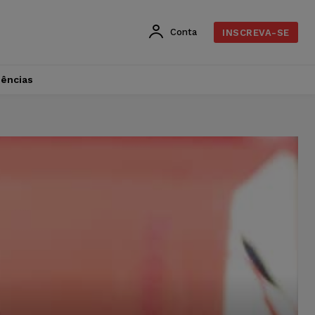
Conta
INSCREVA-SE
dências