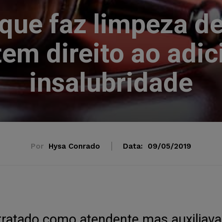
que faz limpeza d
em direito ao adic
insalubridade
Por
Hysa Conrado
Data:
09/05/2019
ntratado como atendente mas auxiliava