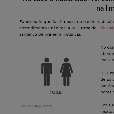
na li
Funcionário que faz limpeza de banheiro de cin
entendimento unânime, a 5ª Turma do
Tribunal
sentença de primeira instância.
No cas
atende
inclui
O juíz
de adi
contin
horas 
Em sua
Créditos: Nitiwa | iStock
insalu