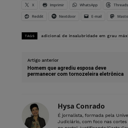
X
Imprimir
WhatsApp
Thread
Reddit
Nextdoor
E-mail
Mast
adicional de insalubridade em grau má
TAGS
Artigo anterior
Homem que agrediu esposa deve
permanecer com tornozeleira eletrônica
Hysa Conrado
É jornalista, formada pela Uni
Judiciário, com foco nas corte
no portal Justificando/Carta Cap