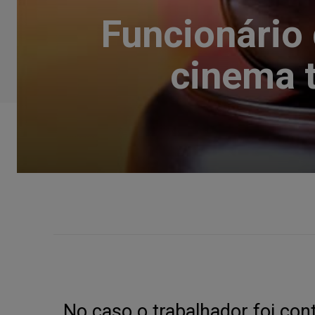
Funcionário 
cinema t
No caso o trabalhador foi co