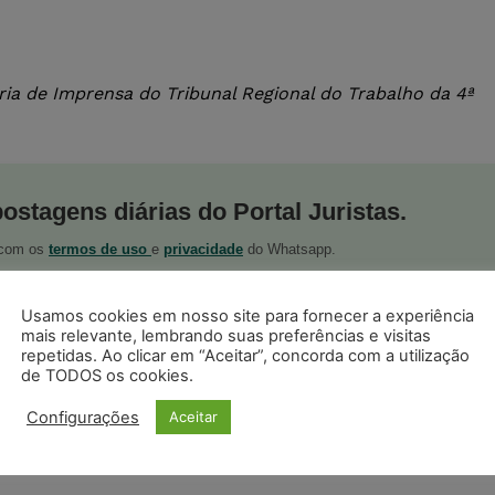
ia de Imprensa do Tribunal Regional do Trabalho da 4ª
postagens diárias do Portal Juristas.
o com os
termos de uso
e
privacidade
do Whatsapp.
Usamos cookies em nosso site para fornecer a experiência
mais relevante, lembrando suas preferências e visitas
repetidas. Ao clicar em “Aceitar”, concorda com a utilização
de TODOS os cookies.
ristas no Google News
Configurações
Aceitar
Seguir no Google
 notícias jurídicas do Brasil