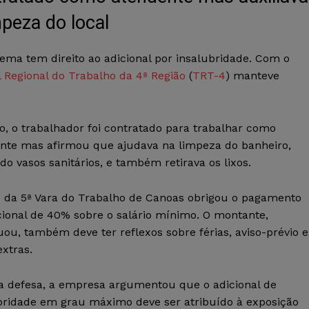
mpeza do local
ema tem direito ao adicional por insalubridade. Com o
 Regional do Trabalho da 4ª Região
(
TRT-4
) manteve
o, o trabalhador foi contratado para trabalhar como
nte mas afirmou que ajudava na limpeza do banheiro,
ndo vasos sanitários, e também retirava os lixos.
o da 5ª Vara do Trabalho de Canoas obrigou o pagamento
cional de 40% sobre o salário mínimo. O montante,
uou, também deve ter reflexos sobre férias, aviso-prévio e
extras.
 defesa, a empresa argumentou que o adicional de
bridade em grau máximo deve ser atribuído à exposição