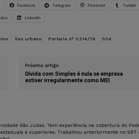
s
Facebook
Telegram
Pinterest
Tumblr
odon
LinkedIn
ximo
lixo urbano
Portaria nº 3.214/78
trt4
Próximo artigo
Dívida com Simples é nula se empresa
estiver irregularmente como MEI
versidade São Judas. Tem experiência na cobertura do Pod
s estaduais e superiores. Trabalhou anteriormente no SBT 
ital.