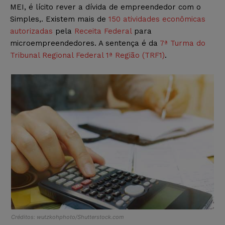
MEI, é lícito rever a dívida de empreendedor com o
Simples,. Existem mais de
150 atividades econômicas
autorizadas
pela
Receita Federal
para
microempreendedores. A sentença é da
7ª Turma do
Tribunal Regional Federal 1ª Região (TRF1)
.
Créditos: wutzkohphoto/Shutterstock.com