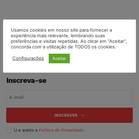
Usamos cookies em nosso site para fornecer a
COMPARTILHE
experiência mais relevante, lembrando suas
preferências e visitas repetidas. Ao clicar em “Aceitar”,
concorda com a utilização de TODOS os cookies.
Configurações
Aceitar
Inscreva-se
INSCREVER
Li e aceito a
Política de Privacidade
.