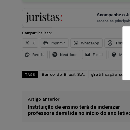
Acompanhe o Ju
receba as principais
Compartilhe isso:
X
Imprimir
WhatsApp
Thread
Reddit
Nextdoor
E-mail
Mast
Banco do Brasil S.A.
gratificação supr
TAGS
Artigo anterior
Instituição de ensino terá de indenizar
professora demitida no início do ano letiv