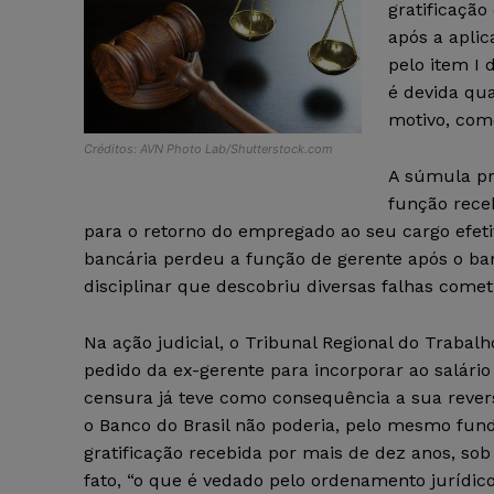
gratificaçã
após a apli
pelo item I 
é devida qua
motivo, com
Créditos: AVN Photo Lab/Shutterstock.com
A súmula pr
função rece
para o retorno do empregado ao seu cargo efetivo
bancária perdeu a função de gerente após o ba
disciplinar que descobriu diversas falhas cometi
Na ação judicial, o Tribunal Regional do Traba
pedido da ex-gerente para incorporar ao salário
censura já teve como consequência a sua reve
o Banco do Brasil não poderia, pelo mesmo fund
gratificação recebida por mais de dez anos, s
fato, “o que é vedado pelo ordenamento jurídico