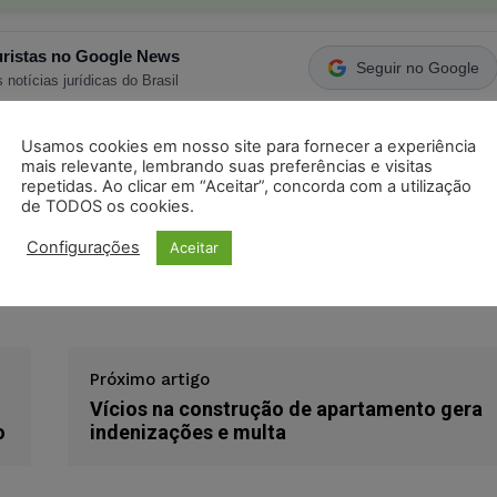
ristas no Google News
Seguir no Google
 notícias jurídicas do Brasil
Usamos cookies em nosso site para fornecer a experiência
s
Facebook
Telegram
Pinterest
Tumblr
mais relevante, lembrando suas preferências e visitas
repetidas. Ao clicar em “Aceitar”, concorda com a utilização
de TODOS os cookies.
odon
LinkedIn
Configurações
Aceitar
imida
justo motivo
pena de censura
TST
Próximo artigo
Vícios na construção de apartamento gera
o
indenizações e multa