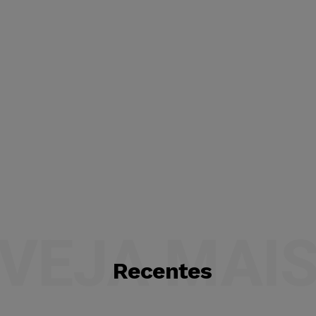
VEJA MAI
Recentes