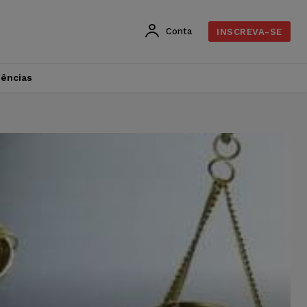
Conta
INSCREVA-SE
dências