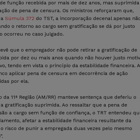
o de função recebida por mais de dez anos, mas suprimida
cação de pena de censura. Os ministros reforçaram que,
da
Súmula 372
do TST, a incorporação decenal apenas nã
ndo o retorno ao cargo sem gratificação se dá por justo
o ocorreu no caso julgado.
evê que o empregador não pode retirar a gratificação de
bida por dez ou mais anos quando não houver justo moti
, tendo em vista o princípio da estabilidade financeira. A
nco aplicar pena de censura em decorrência de ação
das por ela.
lho da 11ª Região (AM/RR) manteve sentença que deferiu o
 a gratificação suprimida. Ao ressaltar que a pena de
rsão a cargo sem função de confiança, o TRT entendeu qu
amento, afetar a estabilidade financeira resultante da
ob o risco de punir a empregada duas vezes pelo mesmo
”.