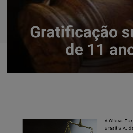
Gratificação 
de 11 ano
A Oitava Tu
Brasil S.A. 