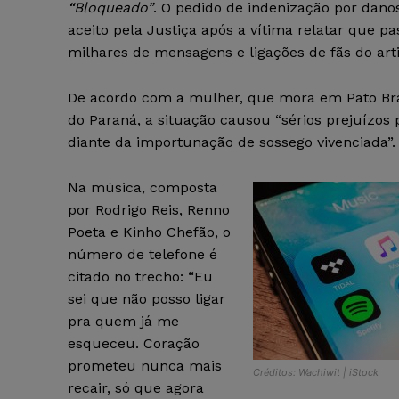
“Bloqueado”
. O pedido de indenização por danos
aceito pela Justiça após a vítima relatar que p
milhares de mensagens e ligações de fãs do arti
De acordo com a mulher, que mora em Pato Bran
do Paraná, a situação causou “sérios prejuízos 
diante da importunação de sossego vivenciada”.
Na música, composta
por Rodrigo Reis, Renno
Poeta e Kinho Chefão, o
número de telefone é
citado no trecho: “Eu
sei que não posso ligar
pra quem já me
esqueceu. Coração
prometeu nunca mais
Créditos: Wachiwit | iStock
recair, só que agora