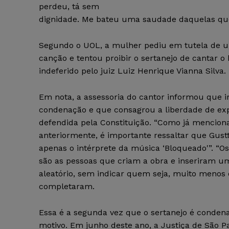
perdeu, tá sem
dignidade. Me bateu uma saudade daquelas que 
Segundo o UOL, a mulher pediu em tutela de ur
canção e tentou proibir o sertanejo de cantar o
indeferido pelo juiz Luiz Henrique Vianna Silva.
Em nota, a assessoria do cantor informou que ir
condenação e que consagrou a liberdade de ex
defendida pela Constituição. “Como já mencio
anteriormente, é importante ressaltar que Gust
apenas o intérprete da música ‘Bloqueado'”. “O
são as pessoas que criam a obra e inseriram 
aleatório, sem indicar quem seja, muito menos 
completaram.
Essa é a segunda vez que o sertanejo é conden
motivo. Em junho deste ano, a Justiça de São 