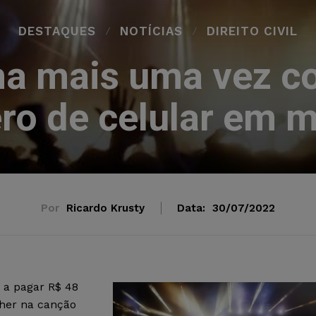
DESTAQUES
NOTÍCIAS
DIREITO CIVIL
ma mais uma vez c
o de celular em 
Por
Ricardo Krusty
Data:
30/07/2022
 a pagar R$ 48
her na canção