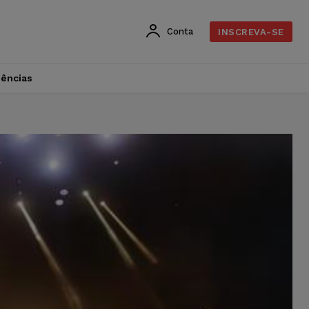
Conta
INSCREVA-SE
dências