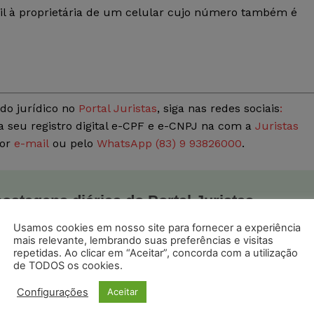
l à proprietária de um celular cujo número também é
do jurídico no
Portal Juristas
, siga nas redes sociais
:
a seu registro digital e-CPF e e-CNPJ na com a
Juristas
por
e-mail
ou pelo
WhatsApp (83) 9 93826000
.
postagens diárias do Portal Juristas.
o com os
termos de uso
e
privacidade
do Whatsapp.
Usamos cookies em nosso site para fornecer a experiência
mais relevante, lembrando suas preferências e visitas
repetidas. Ao clicar em “Aceitar”, concorda com a utilização
de TODOS os cookies.
Configurações
Aceitar