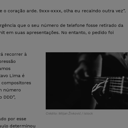
o coração arde. 9xxx-xxxx, olha eu recaindo outra vez”.
gência que o seu número de telefone fosse retirado da
 hit em suas apresentações. No entanto, o pedido foi
á recorrer à
pressão
namos
tavo Lima é
s compositores
um número
o DDD”,
Crédito: Miljan Živković / istock
ado por esse
Paulo determinou