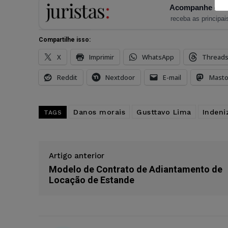
Acompanhe o Ju
receba as principais
Compartilhe isso:
X
Imprimir
WhatsApp
Thread
Reddit
Nextdoor
E-mail
Mast
Danos morais
Gusttavo Lima
Indeni
TAGS
Artigo anterior
Modelo de Contrato de Adiantamento de
Locação de Estande