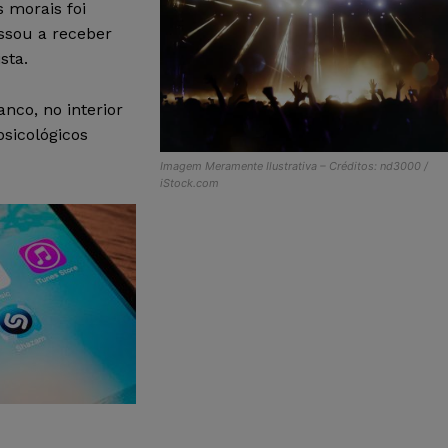
 morais foi
assou a receber
sta.
co, no interior
psicológicos
Imagem Meramente Ilustrativa – Créditos: nd3000 /
iStock.com