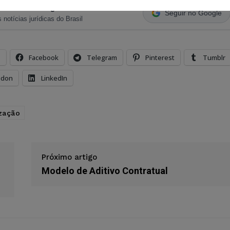
ristas no Google News
Seguir no Google
 notícias jurídicas do Brasil
s
Facebook
Telegram
Pinterest
Tumblr
odon
LinkedIn
zação
Próximo artigo
Modelo de Aditivo Contratual