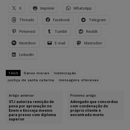
X
Imprimir
WhatsApp
Threads
Facebook
Telegram
Pinterest
Tumblr
Reddit
Nextdoor
E-mail
Mastodon
LinkedIn
TAGS
Danos morais
Indenização
justiça de santa catarina
mensagens ofensivas
Artigo anterior
Próximo artigo
STJ autoriza remição de
Advogado que concordou
pena por aprovação no
com condenação do
Enem e Encceja mesmo
próprio cliente é
para presos com diploma
encontrado morto
superior