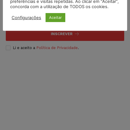
Inscreva-se
preferências e visitas repetidas. Ao clicar em “Aceitar”,
concorda com a utilização de TODOS os cookies.
Configurações
Aceitar
INSCREVER
Li e aceito a
Política de Privacidade
.