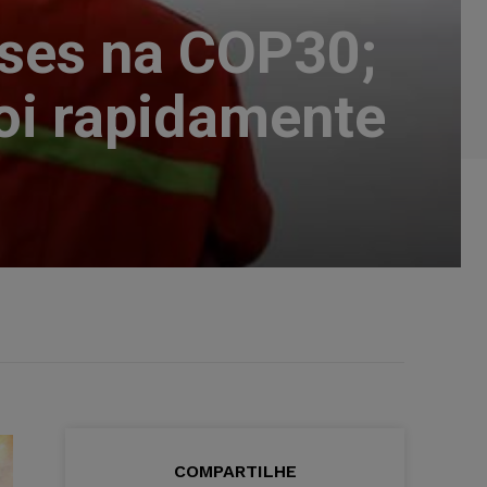
íses na COP30;
oi rapidamente
COMPARTILHE