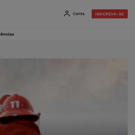
Conta
INSCREVA-SE
dências