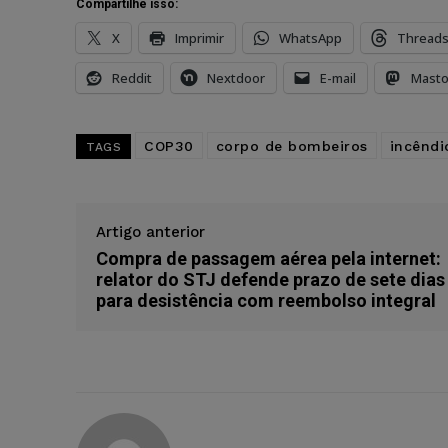
Compartilhe isso:
X
Imprimir
WhatsApp
Thread
Reddit
Nextdoor
E-mail
Mast
COP30
corpo de bombeiros
incêndi
TAGS
Artigo anterior
Compra de passagem aérea pela internet:
relator do STJ defende prazo de sete dias
para desistência com reembolso integral