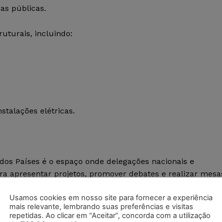
ças públicas.
uturais, incluindo:
stalações elétricas.
 dos Países é o espaço onde delegações nacionais e
a apresentar projetos, promover debates e realizar mesa
Usamos cookies em nosso site para fornecer a experiência
mais relevante, lembrando suas preferências e visitas
s, reúne representantes técnicos, observadores e
repetidas. Ao clicar em “Aceitar”, concorda com a utilização