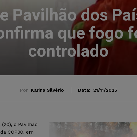
ge Pavilhão dos Pa
onfirma que fogo f
controlado
Por
Karina Silvério
Data:
21/11/2025
 (20), o Pavilhão
l da COP30, em