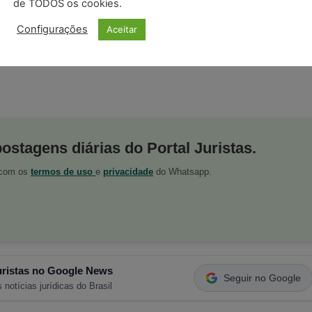
 para iniciativas governamentais e multilaterais ligadas ao
de TODOS os cookies.
Configurações
Aceitar
postagens diárias do Portal Juristas.
o com os
termos de uso
e
privacidade
do Whatsapp.
ristas no Google News
Seguir no Google
 notícias jurídicas do Brasil