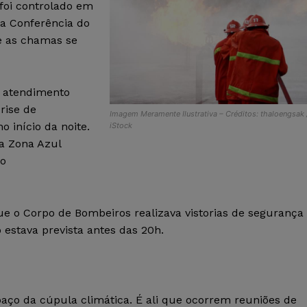
foi controlado em
da Conferência do
e as chamas se
 atendimento
rise de
Imagem Meramente Ilustrativa – Créditos: thaloengsak 
o início da noite.
iStock
a Zona Azul
do
ue o Corpo de Bombeiros realizava vistorias de segurança
 estava prevista antes das 20h.
aço da cúpula climática. É ali que ocorrem reuniões de