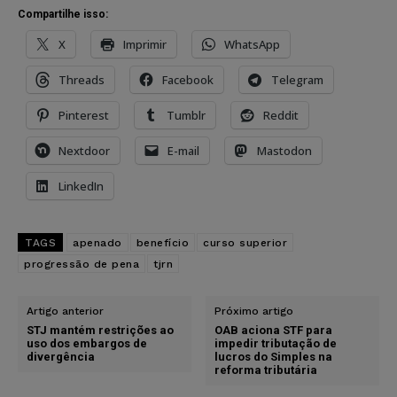
Compartilhe isso:
X
Imprimir
WhatsApp
Threads
Facebook
Telegram
Pinterest
Tumblr
Reddit
Nextdoor
E-mail
Mastodon
LinkedIn
TAGS
apenado
benefício
curso superior
progressão de pena
tjrn
Artigo anterior
Próximo artigo
STJ mantém restrições ao
OAB aciona STF para
uso dos embargos de
impedir tributação de
divergência
lucros do Simples na
reforma tributária