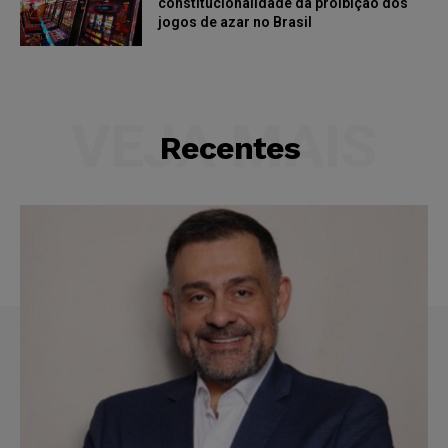
constitucionalidade da proibição dos
jogos de azar no Brasil
VEJA MAIS
Recentes