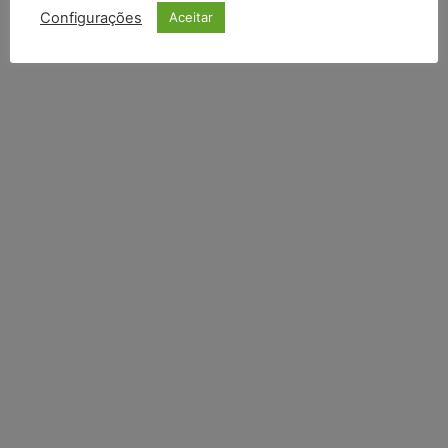
Configurações
Aceitar
Li e aceito a
Política de Privacidade
.