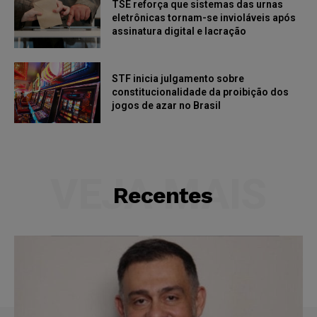
TSE reforça que sistemas das urnas
eletrônicas tornam-se invioláveis após
assinatura digital e lacração
STF inicia julgamento sobre
constitucionalidade da proibição dos
jogos de azar no Brasil
VEJA MAIS
Recentes