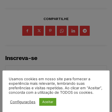
COMPARTILHE
Inscreva-se
Usamos cookies em nosso site para fornecer a
experiência mais relevante, lembrando suas
INSCREVER
preferências e visitas repetidas. Ao clicar em “Aceitar”,
concorda com a utilização de TODOS os cookies.
Li e aceito a
Política de Privacidade
.
Configurações
Aceitar