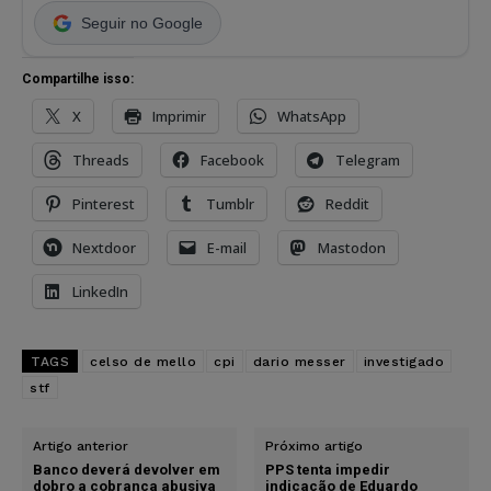
Seguir no Google
Compartilhe isso:
X
Imprimir
WhatsApp
Threads
Facebook
Telegram
Pinterest
Tumblr
Reddit
Nextdoor
E-mail
Mastodon
LinkedIn
TAGS
celso de mello
cpi
dario messer
investigado
stf
Artigo anterior
Próximo artigo
Banco deverá devolver em
PPS tenta impedir
dobro a cobrança abusiva
indicação de Eduardo