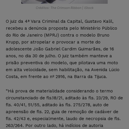
Créditos: The Crimson Ribbon | iStock
O juiz da 4ª Vara Criminal da Capital, Gustavo Kalil,
recebeu a denúncia proposta pelo Ministério Público
do Rio de Janeiro (MPRJ) contra o modelo Bruno
Krupp, por atropelar e provocar a morte do
adolescente João Gabriel Cardim Guimarães, de 16
anos, no dia 30 de julho. O juiz também manteve a
prisão preventiva do modelo, que pilotava uma moto
em alta velocidade, sem habilitação, na Avenida Lúcio
Costa, em frente ao nº 2916, na Barra da Tijuca.
“Há prova de materialidade considerando o termo
circunstanciado de fls.18/21, aditado às fls. 23/29, RO de
fls. 40/41, 51/55, aditado às fls. 275/278, auto de
apreensão de fls. 22, guia de remoção de cadáver de
fls. 42/43 e, especialmente, laudo de necropsia de fls.
263/264. Por outro lado, há indícios de autoria