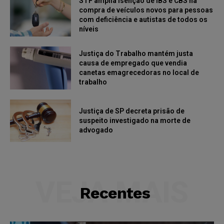
STF amplia isenção de IBS e CBS na
compra de veículos novos para pessoas
com deficiência e autistas de todos os
níveis
Justiça do Trabalho mantém justa
causa de empregado que vendia
canetas emagrecedoras no local de
trabalho
Justiça de SP decreta prisão de
suspeito investigado na morte de
advogado
VEJA MAIS
Recentes