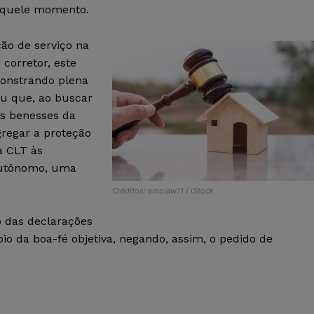
naquele momento.
ão de serviço na
corretor, este
onstrando plena
iu que, ao buscar
as benesses da
regar a proteção
a CLT às
 autônomo, uma
Créditos: smolaw11 / iStock
ão das declarações
io da boa-fé objetiva, negando, assim, o pedido de