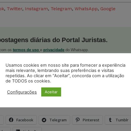
ok
,
Twitter
,
Instagram
,
Telegram
,
WhatsApp
,
Google
postagens diárias do Portal Juristas.
o com os
termos de uso
e
privacidade
do Whatsapp.
Usamos cookies em nosso site para fornecer a experiência
mais relevante, lembrando suas preferências e visitas
repetidas. Ao clicar em “Aceitar”, concorda com a utilização
de TODOS os cookies.
ristas no Google News
Configurações
Aceitar
Seguir no Google
 notícias jurídicas do Brasil
s
Facebook
Telegram
Pinterest
Tumblr