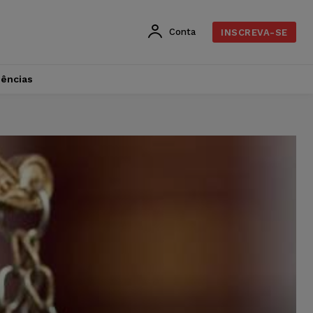
Conta
INSCREVA-SE
dências