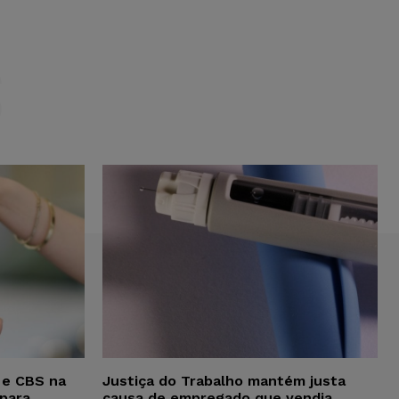
S
 e CBS na
Justiça do Trabalho mantém justa
para
causa de empregado que vendia