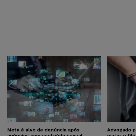
Meta é alvo de denúncia após
Advogado p
anúncios com conteúdo sexual
matar o fil