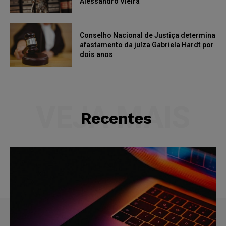
Alessandro Vieira
Conselho Nacional de Justiça determina
afastamento da juíza Gabriela Hardt por
dois anos
VEJA MAIS
Recentes