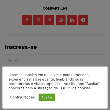
COMPARTILHE
Inscreva-se
Usamos cookies em nosso site para fornecer a
INSCREVER
experiência mais relevante, lembrando suas
preferências e visitas repetidas. Ao clicar em “Aceitar”,
Li e aceito a
Política de Privacidade
.
concorda com a utilização de TODOS os cookies.
Configurações
Aceitar