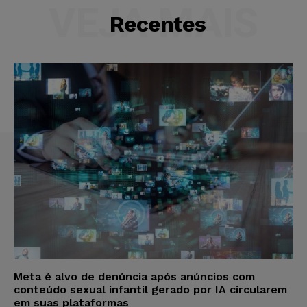
VEJA MAIS
Recentes
Meta é alvo de denúncia após anúncios com
conteúdo sexual infantil gerado por IA circularem
em suas plataformas