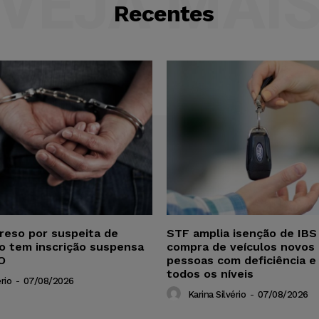
VEJA MAI
Recentes
reso por suspeita de
STF amplia isenção de IBS
ho tem inscrição suspensa
compra de veículos novos 
O
pessoas com deficiência e
todos os níveis
rio
-
07/08/2026
Karina Silvério
-
07/08/2026