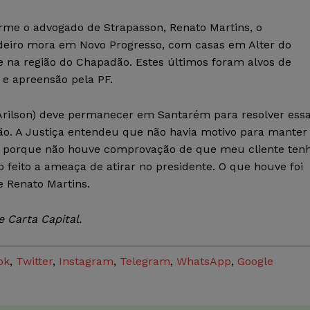
rme o advogado de Strapasson, Renato Martins, o
deiro mora em Novo Progresso, com casas em Alter do
e na região do Chapadão. Estes últimos foram alvos de
 e apreensão pela PF.
(Arilson) deve permanecer em Santarém para resolver ess
ão. A Justiça entendeu que não havia motivo para manter
o porque não houve comprovação de que meu cliente ten
o feito a ameaça de atirar no presidente. O que houve foi
e Renato Martins.
 Carta Capital.
ok
,
Twitter
,
Instagram
,
Telegram
,
WhatsApp
,
Google