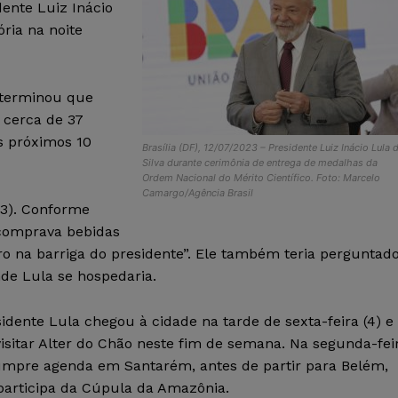
dente Luiz Inácio
ória na noite
eterminou que
 cerca de 37
s próximos 10
Brasília (DF), 12/07/2023 – Presidente Luiz Inácio Lula 
Silva durante cerimônia de entrega de medalhas da
Ordem Nacional do Mérito Científico. Foto: Marcelo
Camargo/Agência Brasil
(3). Conforme
 comprava bebidas
ro na barriga do presidente”. Ele também teria perguntad
de Lula se hospedaria.
idente Lula chegou à cidade na tarde de sexta-feira (4) e
isitar Alter do Chão neste fim de semana. Na segunda-fei
cumpre agenda em Santarém, antes de partir para Belém,
participa da Cúpula da Amazônia.