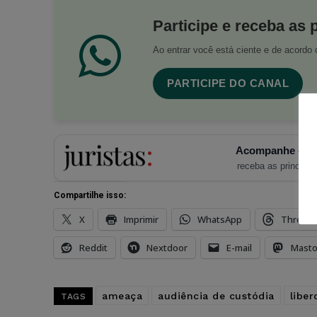
Participe e receba as 
Ao entrar você está ciente e de acord
PARTICIPE DO CANAL
Acompanhe o Ju
receba as principais
Compartilhe isso:
X
Imprimir
WhatsApp
Thread
Reddit
Nextdoor
E-mail
Mast
ameaça
audiência de custódia
liber
TAGS