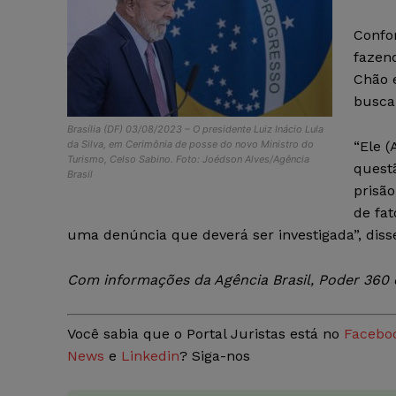
Confo
fazen
Chão 
busca
Brasília (DF) 03/08/2023 – O presidente Luiz Inácio Lula
da Silva, em Cerimônia de posse do novo Ministro do
“Ele 
Turismo, Celso Sabino. Foto: Joédson Alves/Agência
quest
Brasil
prisã
de fat
uma denúncia que deverá ser investigada”, diss
Com informações da Agência Brasil, Poder 360 e
Você sabia que o Portal Juristas está no
Facebo
News
e
Linkedin
? Siga-nos