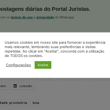
postagens diárias do Portal Juristas.
o com os
termos de uso
e
privacidade
do Whatsapp.
Usamos cookies em nosso site para fornecer a experiência
mais relevante, lembrando suas preferências e visitas
repetidas. Ao clicar em “Aceitar”, concorda com a utilização
ristas no Google News
Seguir no Google
de TODOS os cookies.
 notícias jurídicas do Brasil
Configurações
Aceitar
s
Facebook
Telegram
Pinterest
Tumblr
odon
LinkedIn
dade provisória
lula