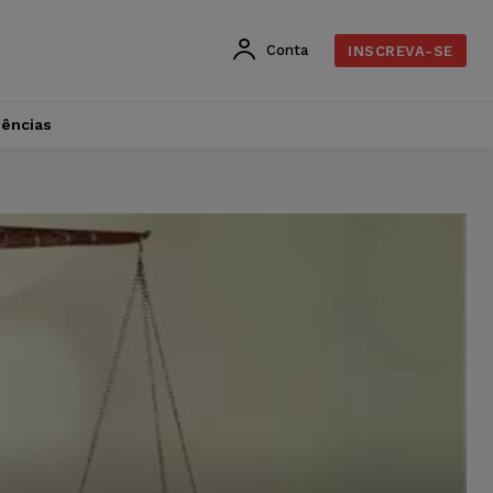
Conta
INSCREVA-SE
dências