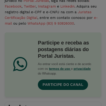
jurídico no
Portal Juristas
, siga nas redes sociais
:
Facebook
,
Twitter
,
Instagram
e
Linkedin
. Adquira seu
registro digital e-CPF e e-CNPJ na com a
Juristas
Certificação Digital
, entre em contato conosco por
e-
mail
ou pelo
WhatsApp (83) 9 93826000
.
Participe e receba as
postagens diárias do
Portal Juristas.
Ao entrar você está ciente e de acordo
com os
termos de uso
e
privacidade
do Whatsapp.
PARTICIPE DO CANAL