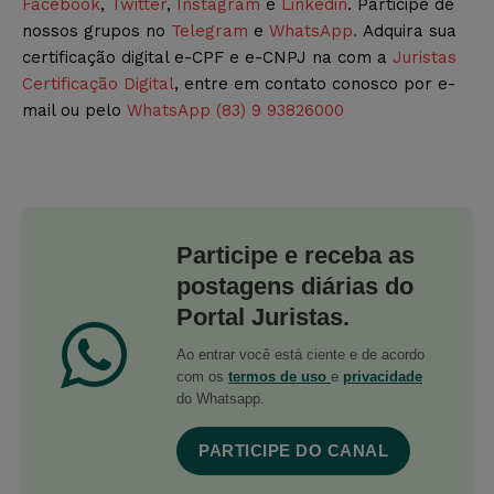
Facebook
,
Twitter
,
Instagram
e
Linkedin
. Participe de
nossos grupos no
Telegram
e
WhatsApp.
Adquira sua
certificação digital e-CPF e e-CNPJ na com a
Juristas
Certificação Digital
, entre em contato conosco por e-
mail ou pelo
WhatsApp (83) 9 93826000
Participe e receba as
postagens diárias do
Portal Juristas.
Ao entrar você está ciente e de acordo
com os
termos de uso
e
privacidade
do Whatsapp.
PARTICIPE DO CANAL