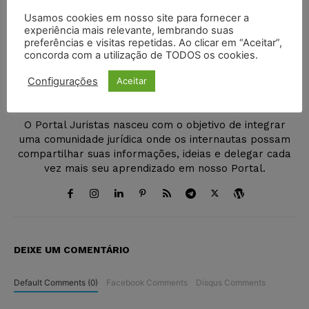
Usamos cookies em nosso site para fornecer a
experiência mais relevante, lembrando suas
preferências e visitas repetidas. Ao clicar em “Aceitar”,
concorda com a utilização de TODOS os cookies.
Juristas
Configurações
Aceitar
http://juristas.com.br
O Portal Juristas nasceu com o objetivo de integrar
uma comunidade jurídica onde os internautas possam
compartilhar suas informações, ideias e delegar cada
vez mais seu aprendizado em nosso Portal.
DEIXE UM COMENTÁRIO
Default Comments (0)
Facebook Comments
Disqus Comments