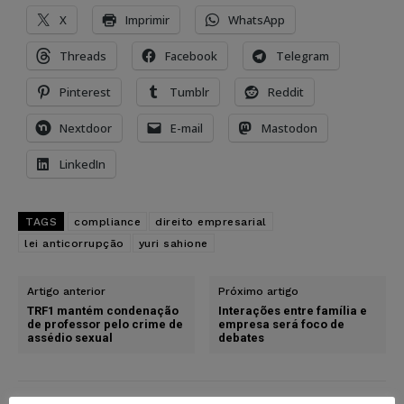
X
Imprimir
WhatsApp
Threads
Facebook
Telegram
Pinterest
Tumblr
Reddit
Nextdoor
E-mail
Mastodon
LinkedIn
TAGS
compliance
direito empresarial
lei anticorrupção
yuri sahione
Artigo anterior
Próximo artigo
TRF1 mantém condenação
Interações entre família e
de professor pelo crime de
empresa será foco de
assédio sexual
debates