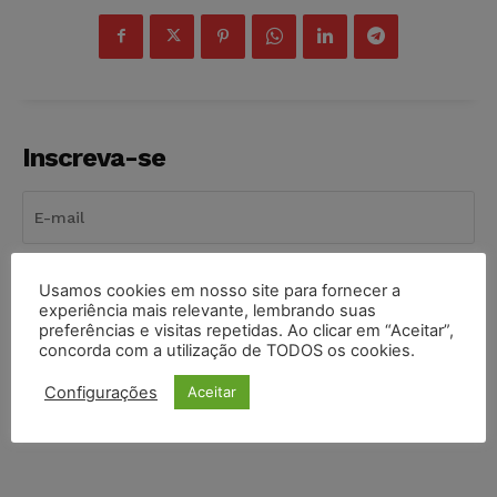
Inscreva-se
INSCREVER
Usamos cookies em nosso site para fornecer a
experiência mais relevante, lembrando suas
preferências e visitas repetidas. Ao clicar em “Aceitar”,
Li e aceito a
Política de Privacidade
.
concorda com a utilização de TODOS os cookies.
Configurações
Aceitar