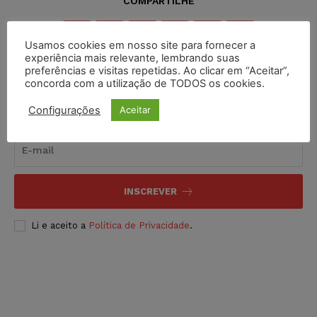
COMPARTILHE
Usamos cookies em nosso site para fornecer a
experiência mais relevante, lembrando suas
preferências e visitas repetidas. Ao clicar em “Aceitar”,
concorda com a utilização de TODOS os cookies.
Inscreva-se
Configurações
Aceitar
INSCREVER
Li e aceito a
Política de Privacidade
.