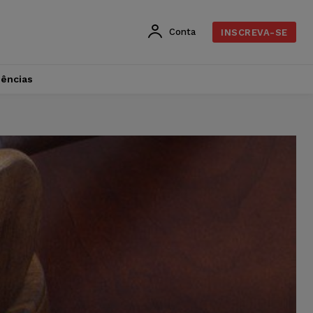
Conta
INSCREVA-SE
dências