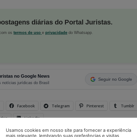
postagens diárias do Portal Juristas.
o com os
termos de uso
e
privacidade
do Whatsapp.
ristas no Google News
Seguir no Google
 notícias jurídicas do Brasil
s
Facebook
Telegram
Pinterest
Tumblr
odon
LinkedIn
Usamos cookies em nosso site para fornecer a experiência
mais relevante, lembrando suas preferências e visitas