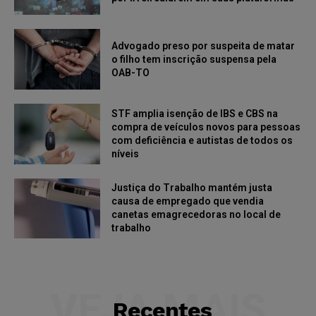
Advogado preso por suspeita de matar
o filho tem inscrição suspensa pela
OAB-TO
STF amplia isenção de IBS e CBS na
compra de veículos novos para pessoas
com deficiência e autistas de todos os
níveis
Justiça do Trabalho mantém justa
causa de empregado que vendia
canetas emagrecedoras no local de
trabalho
VEJA MAIS
Recentes