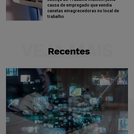
causa de empregado que vendia
canetas emagrecedoras no local de
trabalho
VEJA MAIS
Recentes