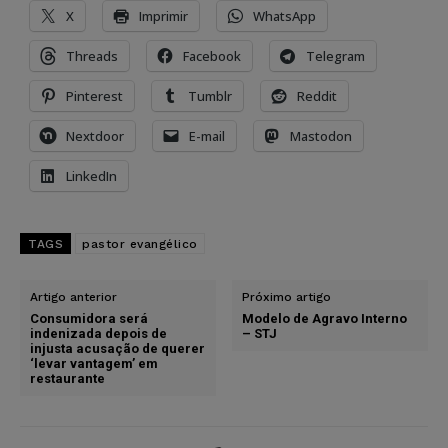
X
Imprimir
WhatsApp
Threads
Facebook
Telegram
Pinterest
Tumblr
Reddit
Nextdoor
E-mail
Mastodon
LinkedIn
TAGS
pastor evangélico
Artigo anterior
Próximo artigo
Consumidora será
Modelo de Agravo Interno
indenizada depois de
– STJ
injusta acusação de querer
‘levar vantagem’ em
restaurante