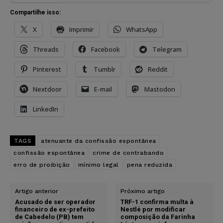
Compartilhe isso:
X
Imprimir
WhatsApp
Threads
Facebook
Telegram
Pinterest
Tumblr
Reddit
Nextdoor
E-mail
Mastodon
LinkedIn
TAGS
atenuante da confissão espontânea
confissão espontânea
crime de contrabando
erro de proibição
mínimo legal
pena reduzida
Artigo anterior
Próximo artigo
Acusado de ser operador
TRF-1 confirma multa à
financeiro de ex-prefeito
Nestlé por modificar
de Cabedelo (PB) tem
composição da Farinha