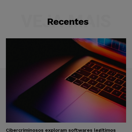
VEJA MAIS
Recentes
Cibercriminosos exploram softwares legítimos