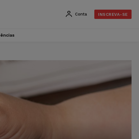
Conta
INSCREVA-SE
dências