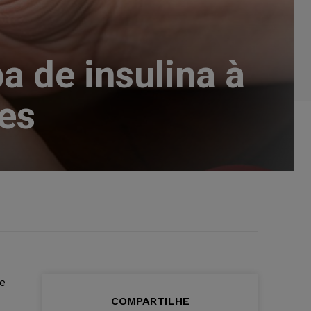
a de insulina à
es
e
COMPARTILHE