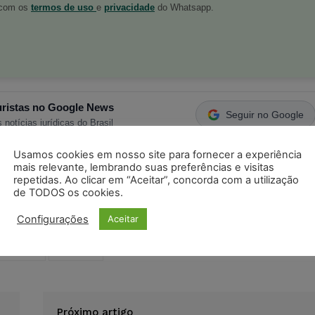
o com os
termos de uso
e
privacidade
do Whatsapp.
ristas no Google News
Seguir no Google
 notícias jurídicas do Brasil
Usamos cookies em nosso site para fornecer a experiência
mais relevante, lembrando suas preferências e visitas
s
Facebook
Telegram
Pinterest
Tumblr
repetidas. Ao clicar em “Aceitar”, concorda com a utilização
de TODOS os cookies.
odon
LinkedIn
Configurações
Aceitar
e saúde
triatleta
Próximo artigo