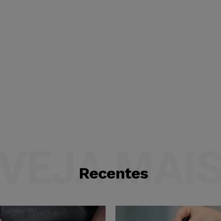
VEJA MAI
Recentes