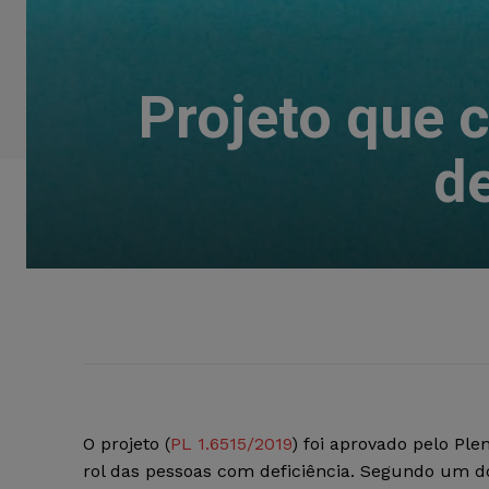
Projeto que 
de
O projeto (
PL 1.6515/2019
) foi aprovado pelo Pl
rol das pessoas com deficiência. Segundo um do