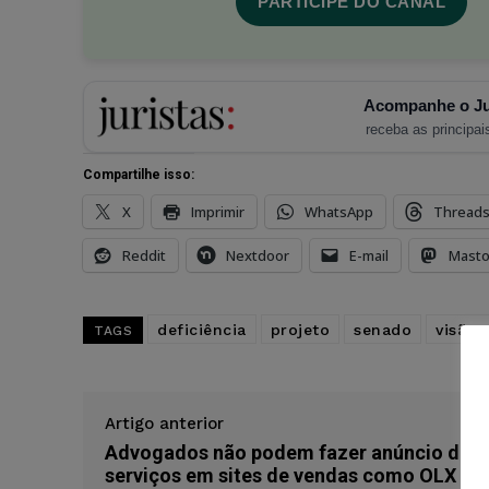
PARTICIPE DO CANAL
Acompanhe o Ju
receba as principais
Compartilhe isso:
X
Imprimir
WhatsApp
Thread
Reddit
Nextdoor
E-mail
Mast
deficiência
projeto
senado
visão 
TAGS
Artigo anterior
Advogados não podem fazer anúncio de
serviços em sites de vendas como OLX