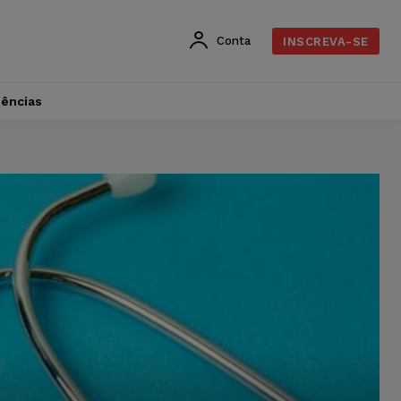
Conta
INSCREVA-SE
dências