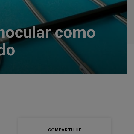
onocular como
ado
COMPARTILHE