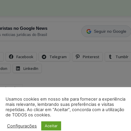
ristas no Google News
Seguir no Google
 notícias jurídicas do Brasil
s
Facebook
Telegram
Pinterest
Tumblr
odon
LinkedIn
molecular
Usamos cookies em nosso site para fornecer a experiência
mais relevante, lembrando suas preferências e visitas
repetidas. Ao clicar em “Aceitar”, concorda com a utilização
Próximo artigo
de TODOS os cookies.
Em nota, OAB sai em defesa de advogada
Configurações
Aceitar