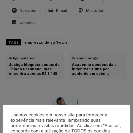
Nextdoor
E-mail
Mastodon
LinkedIn
TAGS
empresas de software
Artigo anterior
Próximo artigo
Justiça bloqueia contas de
Academia condenada a
Thiago Brennand, mas
indenizar aluna por
encontra apenas R$ 1.145
acidente em esteira
Usamos cookies em nosso site para fornecer a
experiência mais relevante, lembrando suas
preferências e visitas repetidas. Ao clicar em “Aceitar”,
Ricardo Krusty
concorda com a utilização de TODOS os cookies.