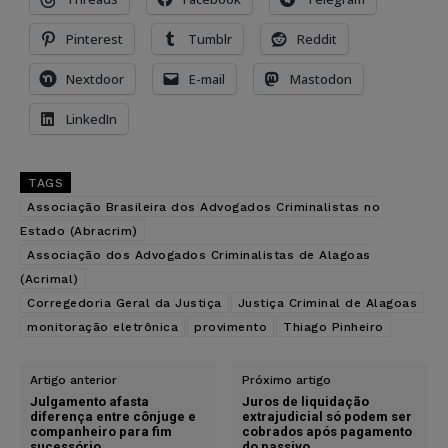
Pinterest
Tumblr
Reddit
Nextdoor
E-mail
Mastodon
LinkedIn
TAGS
Associação Brasileira dos Advogados Criminalistas no
Estado (Abracrim)
Associação dos Advogados Criminalistas de Alagoas
(Acrimal)
Corregedoria Geral da Justiça
Justiça Criminal de Alagoas
monitoração eletrônica
provimento
Thiago Pinheiro
Artigo anterior
Próximo artigo
Julgamento afasta
Juros de liquidação
diferença entre cônjuge e
extrajudicial só podem ser
companheiro para fim
cobrados após pagamento
sucessório
do passivo