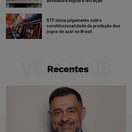
assinatura digital e lacração
STF inicia julgamento sobre
constitucionalidade da proibição dos
jogos de azar no Brasil
VEJA MAIS
Recentes