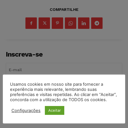
COMPARTILHE
Inscreva-se
Usamos cookies em nosso site para fornecer a
INSCREVER
experiência mais relevante, lembrando suas
preferências e visitas repetidas. Ao clicar em “Aceitar”,
concorda com a utilização de TODOS os cookies.
Li e aceito a
Política de Privacidade
.
Configurações
Aceitar