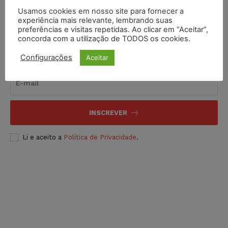
Usamos cookies em nosso site para fornecer a
experiência mais relevante, lembrando suas
preferências e visitas repetidas. Ao clicar em “Aceitar”,
concorda com a utilização de TODOS os cookies.
Inscreva-se
Configurações
Aceitar
INSCREVER
Li e aceito a
Política de Privacidade
.