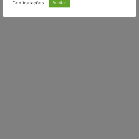
Configurações
Aceitar
Li e aceito a
Política de Privacidade
.