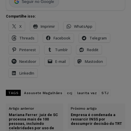
Seguir no Google
Compartilhe isso:
X
Imprimir
WhatsApp
Threads
Facebook
Telegram
Pinterest
Tumblr
Reddit
Nextdoor
E-mail
Mastodon
LinkedIn
TAGS
Assusete Magalhães
ccj
laurita vaz
STJ
Artigo anterior
Próximo artigo
Mariana Ferrer: juiz de SC
Empresa é condenada a
processa mais de 100
ressarcir INSS por
pessoas, incluindo
descumprir decisão do TRT
celebridades por uso de