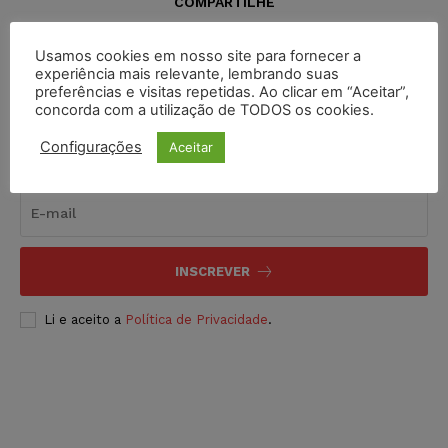
COMPARTILHE
Usamos cookies em nosso site para fornecer a
experiência mais relevante, lembrando suas
preferências e visitas repetidas. Ao clicar em “Aceitar”,
concorda com a utilização de TODOS os cookies.
Configurações
Aceitar
Inscreva-se
INSCREVER
Li e aceito a
Política de Privacidade
.