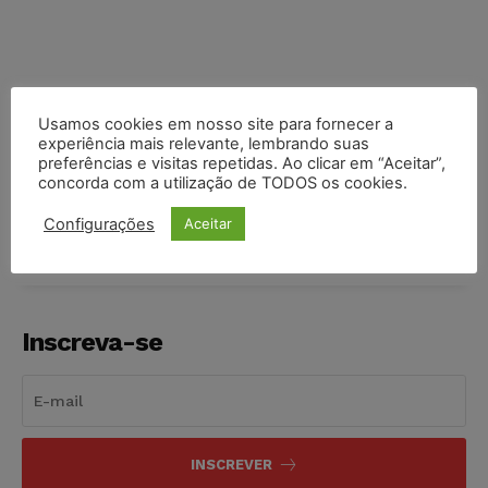
Usamos cookies em nosso site para fornecer a
experiência mais relevante, lembrando suas
preferências e visitas repetidas. Ao clicar em “Aceitar”,
COMPARTILHE
concorda com a utilização de TODOS os cookies.
Configurações
Aceitar
Inscreva-se
INSCREVER