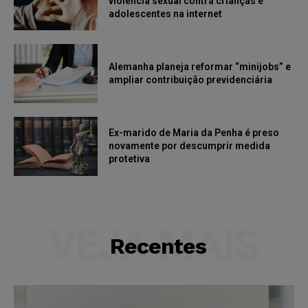
violência sexual contra crianças e
adolescentes na internet
Alemanha planeja reformar “minijobs” e
ampliar contribuição previdenciária
Ex-marido de Maria da Penha é preso
novamente por descumprir medida
protetiva
VEJA MAIS
Recentes