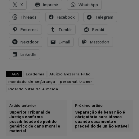
X
Imprimir
WhatsApp
Threads
Facebook
Telegram
Pinterest
Tumblr
Reddit
Nextdoor
E-mail
Mastodon
LinkedIn
TAGS
academia
Aluízio Bezerra Filho
mandado de segurança
personal trainer
Ricardo Vital de Almeida
Artigo anterior
Próximo artigo
Superior Tribunal de
Separação de bens não é
Justiça confirma
obrigatória para idosos
possibilidade de pedido
quando casamento é
genérico de dano moral e
precedido de união estável
material