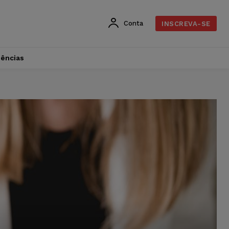
Conta
INSCREVA-SE
dências