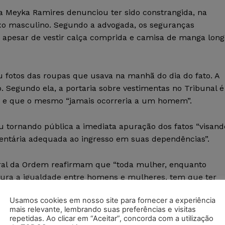
a Meyka Ramires denunciou ter sido constrangida, na
exo masculino. Segundo a advogada, os seguranças
, apesar de vestir calça comprida e camisa de manga long
 fotos das roupas que usava na manhã do dia do fato. A
 Segundo ela, a portaria sobre vestimentas no Tribunal é
s” e que o mesmo “jamais ocorreria a um homem”.
ou tornando pública a imediata apuração dos fatos “visand
mentária adequada ao ingresso em suas dependências”.
ral da Ordem reafirmam que “toda mulher, enquanto
gura a igualdade entre homens e mulheres, tem que ter
sem se sentir em perigo ou ter seus direitos mitigados em
Usamos cookies em nosso site para fornecer a experiência
mais relevante, lembrando suas preferências e visitas
repetidas. Ao clicar em “Aceitar”, concorda com a utilização