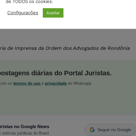
de TODOS os cookies.
Configurações
Aceitar
oria de Imprensa da Ordem dos Advogados de Rondônia
postagens diárias do Portal Juristas.
o com os
termos de uso
e
privacidade
do Whatsapp.
ristas no Google News
Seguir no Google
 notícias jurídicas do Brasil