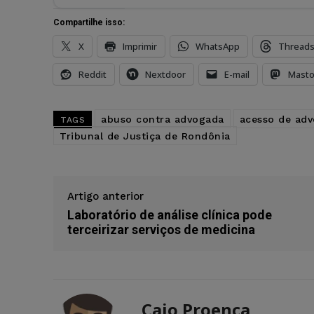
Compartilhe isso:
X
Imprimir
WhatsApp
Thread
Reddit
Nextdoor
E-mail
Mast
abuso contra advogada
acesso de ad
TAGS
Tribunal de Justiça de Rondônia
Artigo anterior
Laboratório de análise clínica pode
terceirizar serviços de medicina
Caio Proença