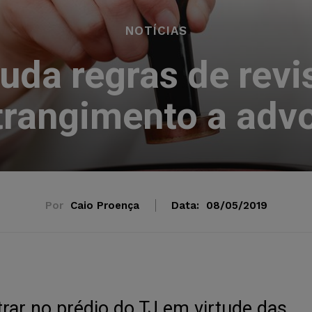
NOTÍCIAS
da regras de revi
trangimento a adv
Por
Caio Proença
Data:
08/05/2019
trar no prédio do TJ em virtude das