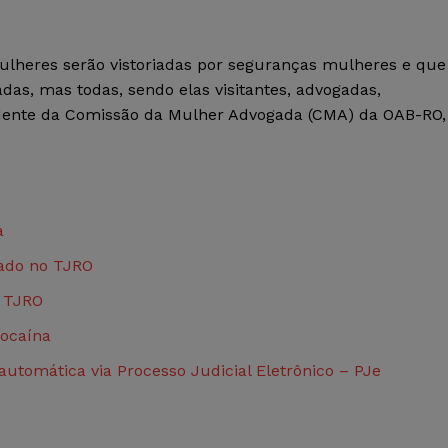
mulheres serão vistoriadas por seguranças mulheres e que
as, mas todas, sendo elas visitantes, advogadas,
dente da Comissão da Mulher Advogada (CMA) da OAB-RO,
a
gado no TJRO
o TJRO
ocaína
utomática via Processo Judicial Eletrônico – PJe