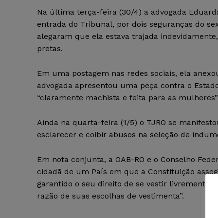
Na última terça-feira (30/4) a advogada Eduard
entrada do Tribunal, por dois seguranças do s
alegaram que ela estava trajada indevidamente
pretas.
Em uma postagem nas redes sociais, ela anexou
advogada apresentou uma peça contra o Estado.
“claramente machista e feita para as mulhere
Ainda na quarta-feira (1/5) o TJRO se manifest
esclarecer e coibir abusos na seleção de indu
Em nota conjunta, a OAB-RO e o Conselho Fede
cidadã de um País em que a Constituição asse
garantido o seu direito de se vestir livremente 
razão de suas escolhas de vestimenta”.