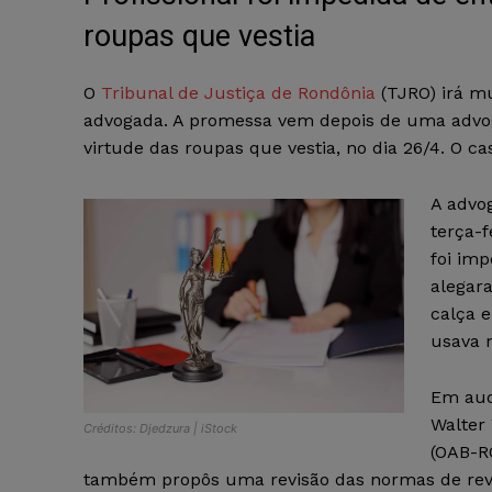
roupas que vestia
O
Tribunal de Justiça de Rondônia
(TJRO) irá m
advogada. A promessa vem depois de uma advog
virtude das roupas que vestia, no dia 26/4. O c
A advo
terça-f
foi imp
alegara
calça 
usava n
Em audi
Walter
Créditos: Djedzura | iStock
(OAB-R
também propôs uma revisão das normas de revi