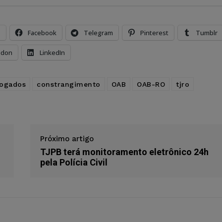
s
Facebook
Telegram
Pinterest
Tumblr
odon
LinkedIn
vogados
constrangimento
OAB
OAB-RO
tjro
Próximo artigo
TJPB terá monitoramento eletrônico 24h
pela Polícia Civil