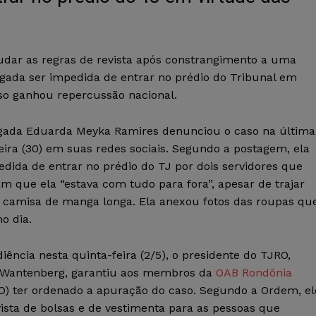
udar as regras de revista após constrangimento a uma
ada ser impedida de entrar no prédio do Tribunal em
aso ganhou repercussão nacional.
gada Eduarda Meyka Ramires denunciou o caso na última
eira (30) em suas redes sociais. Segundo a postagem, ela
edida de entrar no prédio do TJ por dois servidores que
m que ela “estava com tudo para fora”, apesar de trajar
e camisa de manga longa. Ela anexou fotos das roupas qu
o dia.
ência nesta quinta-feira (2/5), o presidente do TJRO,
 Wantenberg, garantiu aos membros da
OAB Rondônia
O) ter ordenado a apuração do caso. Segundo a Ordem, el
sta de bolsas e de vestimenta para as pessoas que