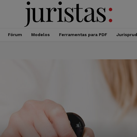
Fórum
Modelos
Ferramentas para PDF
Jurispru