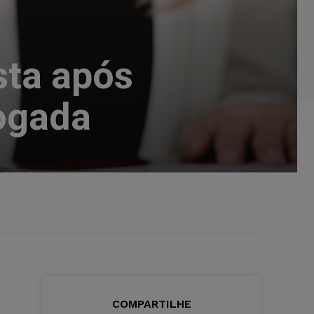
sta após
ogada
COMPARTILHE