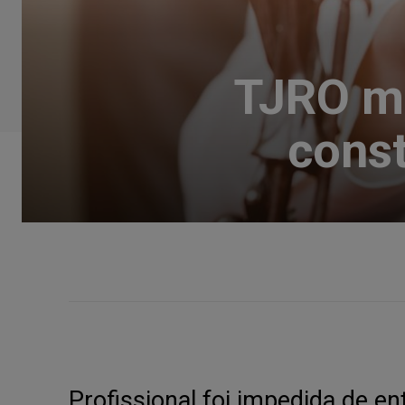
TJRO mu
cons
Profissional foi impedida de en