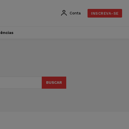
Conta
INSCREVA-SE
dências
BUSCAR