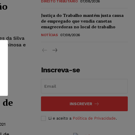
DIREITO TRIBUTÁRIO
07/08/2026
ão
Justiça do Trabalho mantém justa causa
de empregado que vendia canetas
emagrecedoras no local de trabalho
NOTÍCIAS
07/08/2026
es da Silva
criminosa e
Inscreva-se
e
 de
INSCREVER
Li e aceito a
Política de Privacidade
.
021
l de