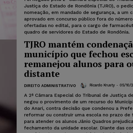
Justiça do Estado de Rondônia (TJRO), o pedi
nomeação, em mandado de segurança, a um c
aprovado em concurso público fora do número
ofertadas no edital, para o cargo de farmacêu
quadro de servidores do Estado de Rondônia.
TJRO mantém condenaçã
município que fechou esc
remanejou alunos para o
distante
Ricardo Krusty
-
05/10/
DIREITO ADMINISTRATIVO
A 2ª Câmara Especial do Tribunal de Justiça d
negou o provimento de um recurso do Municíp
do Anari, contra decisão que condenou a Prefe
reformar ou construir uma escola no prazo de 
para atender os alunos Jânio Quadros prejudi
fechamento da unidade escolar. Diante das co