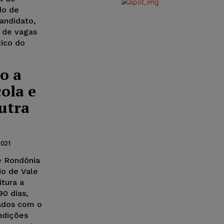
do de
andidato,
 de vagas
tico do
o a
ola e
utra
2021
e Rondônia
io de Vale
itura a
90 dias,
cados com o
ndições