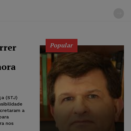
Popular
rrer
hora
ça (STJ)
sibilidade
ecretaram a
para
ra nos