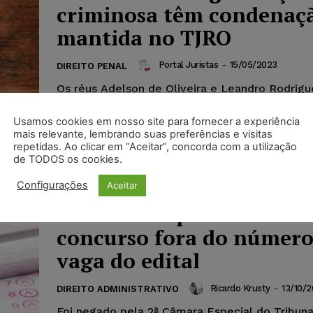
criminosa têm condenaç
mantida no TJRO
Portal Juristas
-
15/05/2023
DIREITO PENAL
Os réus Adelson de Oliveira e Leandro Rodrigu
foram condenados por crimes de organização 
posse ilegal de armas de fogo...
Usamos cookies em nosso site para fornecer a experiência
mais relevante, lembrando suas preferências e visitas
repetidas. Ao clicar em “Aceitar”, concorda com a utilização
de TODOS os cookies.
Justiça nega nomeação d
Configurações
Aceitar
candidato aprovado em
concurso fora do número
vaga do edital
Ricardo Krusty
-
13/10/2
DIREITO ADMINISTRATIVO
Foi negado pela 2ª Câmara Especial do Tribuna