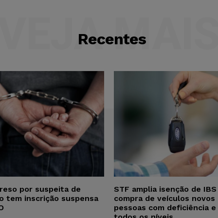
VEJA MAI
Recentes
reso por suspeita de
STF amplia isenção de IBS
ho tem inscrição suspensa
compra de veículos novos 
O
pessoas com deficiência e
todos os níveis