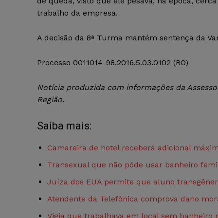
de queda, visto que ele pesava, na época, cer
trabalho da empresa.
A decisão da 8ª Turma mantém sentença da Var
Processo 0011014-98.2016.5.03.0102 (RO)
Notícia produzida com informações da Assessor
Região.
Saiba mais:
Camareira de hotel receberá adicional máxim
Transexual que não pôde usar banheiro femi
Juíza dos EUA permite que aluno transgênero
Atendente da Telefônica comprova dano moral
Vigia que trabalhava em local sem banheiro 