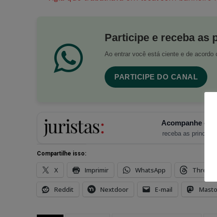
Participe e receba as 
Ao entrar você está ciente e de acord
PARTICIPE DO CANAL
Acompanhe o Ju
receba as principais
Compartilhe isso:
X
Imprimir
WhatsApp
Thread
Reddit
Nextdoor
E-mail
Mast