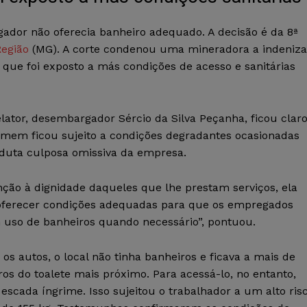
dor não oferecia banheiro adequado. A decisão é da 8ª
Região
(MG). A corte condenou uma mineradora a indeniza
que foi exposto a más condições de acesso e sanitárias
elator, desembargador Sércio da Silva Peçanha, ficou clar
mem ficou sujeito a condições degradantes ocasionadas
duta culposa omissiva da empresa.
ção à dignidade daqueles que lhe prestam serviços, ela
oferecer condições adequadas para que os empregados
 uso de banheiros quando necessário”, pontuou.
os autos, o local não tinha banheiros e ficava a mais de
os do toalete mais próximo. Para acessá-lo, no entanto,
scada íngrime. Isso sujeitou o trabalhador a um alto ris