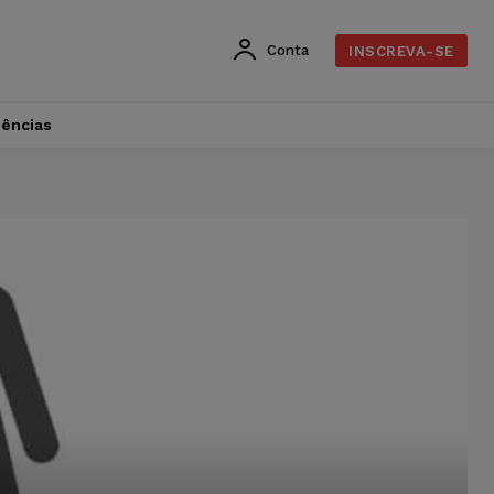
Conta
INSCREVA-SE
dências