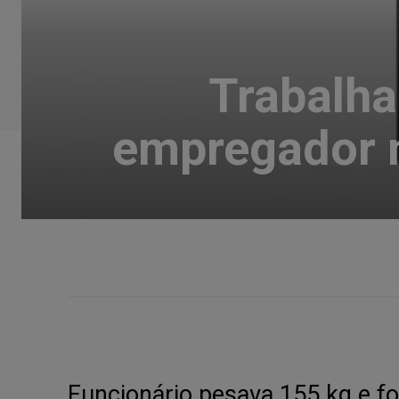
Trabalha
empregador n
Funcionário pesava 155 kg e fo