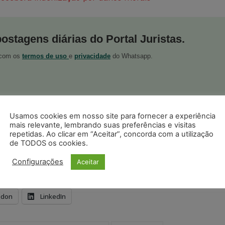
postagens diárias do Portal Juristas.
o com os
termos de uso
e
privacidade
do Whatsapp.
Usamos cookies em nosso site para fornecer a experiência
mais relevante, lembrando suas preferências e visitas
ristas no Google News
Seguir no Google
repetidas. Ao clicar em “Aceitar”, concorda com a utilização
 notícias jurídicas do Brasil
de TODOS os cookies.
Configurações
Aceitar
s
Facebook
Telegram
Pinterest
Tumblr
odon
LinkedIn