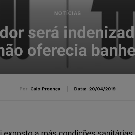
NOTÍCIAS
dor será indeniza
ão oferecia banh
Por
Caio Proença
Data:
20/04/2019
i exposto a más condições sanitárias