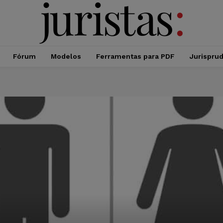
Fórum
Modelos
Ferramentas para PDF
Jurispru