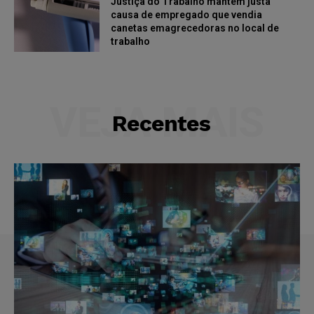
Justiça do Trabalho mantém justa
causa de empregado que vendia
canetas emagrecedoras no local de
trabalho
VEJA MAIS
Recentes