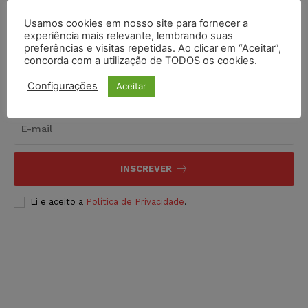
Usamos cookies em nosso site para fornecer a
experiência mais relevante, lembrando suas
preferências e visitas repetidas. Ao clicar em “Aceitar”,
concorda com a utilização de TODOS os cookies.
Configurações
Aceitar
Inscreva-se
INSCREVER
Li e aceito a
Política de Privacidade
.