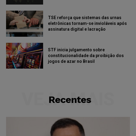
TSE reforça que sistemas das urnas
eletrônicas tornam-se invioláveis após
assinatura digital e lacração
STF inicia julgamento sobre
constitucionalidade da proibição dos
jogos de azar no Brasil
VEJA MAIS
Recentes