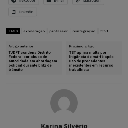
Nextdoor
E-mail
Mastodon
LinkedIn
TAGS
exoneração
professor
reintegração
trf-1
Artigo anterior
Próximo artigo
TJDFT condena Distrito
TST aplica multa por
Federal por abuso de
litigância de má-fé após
autoridade em abordagem
uso de precedentes
policial durante blitz de
inexistentes em recurso
trânsito
trabalhista
Karina Silvério