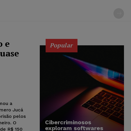
o e
Popular
quase
rmou a
omero Jucá
prisão pelos
Cibercriminosos
eiro. O
exploram softwares
 de R$ 150