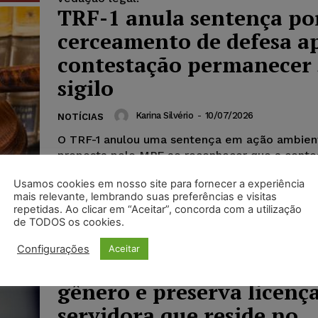
TRF-1 anula sentença po
cerceamento de defesa a
contestação permanecer
sigilo
Karina Silvério
-
10/07/2026
NOTÍCIAS
O TRF-1 anulou uma sentença em ação ambien
proposta pelo MPF ao reconhecer que a conte
empresa permaneceu sob sigilo sem que seu 
Usamos cookies em nosso site para fornecer a experiência
fosse disponibilizado à parte autora. Para o tri
mais relevante, lembrando suas preferências e visitas
restrição de acesso comprometeu o contraditó
repetidas. Ao clicar em “Aceitar”, concorda com a utilização
ampla defesa, determinando a retirada do sigil
de TODOS os cookies.
reabertura do prazo para réplica e o prossegu
regular do processo.
Configurações
Aceitar
TRF-1 aplica perspectiva
gênero e preserva licenç
servidora que reside no