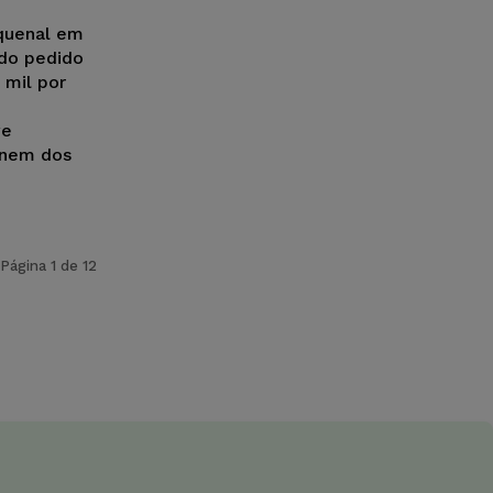
nquenal em
 do pedido
 mil por
ve
 nem dos
Página 1 de 12