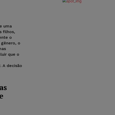
de uma
 filhos,
ente o
 gênero, o
mas
luir que o
. A decisão
as
e