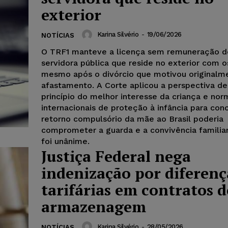
exterior
Karina Silvério
-
19/06/2026
NOTÍCIAS
O TRF1 manteve a licença sem remuneração 
servidora pública que reside no exterior com os
mesmo após o divórcio que motivou originalm
afastamento. A Corte aplicou a perspectiva de
princípio do melhor interesse da criança e nor
internacionais de proteção à infância para conc
retorno compulsório da mãe ao Brasil poderia
comprometer a guarda e a convivência familiar
foi unânime.
Justiça Federal nega
indenização por diferenç
tarifárias em contratos d
armazenagem
Karina Silvério
-
28/05/2026
NOTÍCIAS