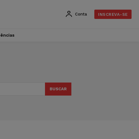
Conta
INSCREVA-SE
dências
BUSCAR