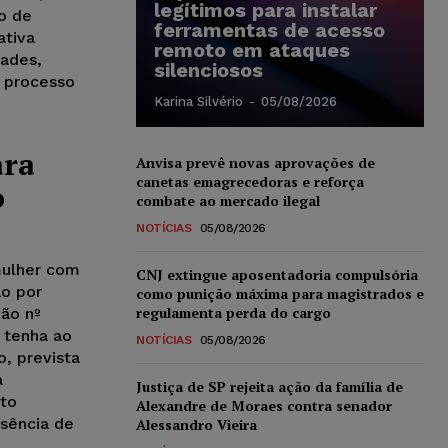
legítimos para instalar
o de
ferramentas de acesso
ativa
remoto em ataques
dades,
silenciosos
o processo
Karina Silvério
-
05/08/2026
ara
Anvisa prevê novas aprovações de
canetas emagrecedoras e reforça
o
combate ao mercado ilegal
NOTÍCIAS
05/08/2026
mulher com
CNJ extingue aposentadoria compulsória
ão por
como punição máxima para magistrados e
regulamenta perda do cargo
ção nº
 tenha ao
NOTÍCIAS
05/08/2026
o, prevista
a
Justiça de SP rejeita ação da família de
to
Alexandre de Moraes contra senador
usência de
Alessandro Vieira