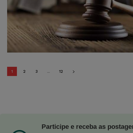
1
2
3
...
12
Participe e receba as postagen