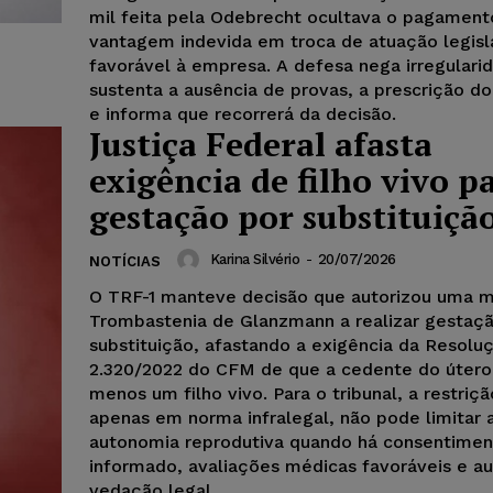
mil feita pela Odebrecht ocultava o pagament
vantagem indevida em troca de atuação legisl
favorável à empresa. A defesa nega irregulari
sustenta a ausência de provas, a prescrição d
e informa que recorrerá da decisão.
Justiça Federal afasta
exigência de filho vivo p
gestação por substituiçã
Karina Silvério
-
20/07/2026
NOTÍCIAS
O TRF-1 manteve decisão que autorizou uma 
Trombastenia de Glanzmann a realizar gestaç
substituição, afastando a exigência da Resolu
2.320/2022 do CFM de que a cedente do útero
menos um filho vivo. Para o tribunal, a restriçã
apenas em norma infralegal, não pode limitar 
autonomia reprodutiva quando há consentimen
informado, avaliações médicas favoráveis e a
vedação legal.