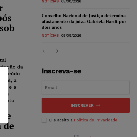
NOTÍCIAS
05/08/2026
r
pós
Conselho Nacional de Justiça determina
afastamento da juíza Gabriela Hardt por
 sob
dois anos
NOTÍCIAS
05/08/2026
tal
stação da
Inscreva-se
conteúdo
bunal, a
rio e a
o, a
imento
INSCREVER
 de
Li e aceito a
Política de Privacidade
.
a de