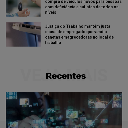
compra de veículos novos para pessoas
com deficiência e autistas de todos os
níveis
Justiça do Trabalho mantém justa
causa de empregado que vendia
canetas emagrecedoras no local de
trabalho
VEJA MAIS
Recentes