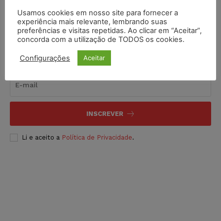
Usamos cookies em nosso site para fornecer a
experiência mais relevante, lembrando suas
preferências e visitas repetidas. Ao clicar em “Aceitar”,
concorda com a utilização de TODOS os cookies.
Inscreva-se
Configurações
Aceitar
INSCREVER
Li e aceito a
Política de Privacidade
.