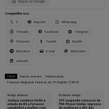
Seguir no Google
Compartilhe isso:
X
Imprimir
WhatsApp
Threads
Facebook
Telegram
Pinterest
Tumblr
Reddit
Nextdoor
E-mail
Mastodon
LinkedIn
TAGS
Danos morais
Indenização
Tribunal Regional Federal da 3ª Região (TRF3)
Artigo anterior
Próximo artigo
Justiça condena União e
STF suspende concurso da
estado do RS a fornecer
PM-PA por limitar ingresso
canabidiol a mulher com
de mulheres a 20% das