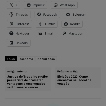
X
Imprimir
WhatsApp
Threads
Facebook
Telegram
Pinterest
Tumblr
Reddit
Nextdoor
E-mail
Mastodon
LinkedIn
TAGS
cachorro
Indenização
Artigo anterior
Próximo artigo
Justiça do Trabalho proíbe
Eleições 2022: Como
pecuarista de prometer
encontrar seu local de
vantagens a empregados
votação
se Bolsonaro vencer